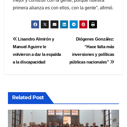
mejor y construir con la gente, porque nuestra
primera alianza es con ellos, con la gente”, afirmó.
Navegación
Lisandro Almirón y
Diógenes González:
Manuel Aguirre le
“Hace falta más
de
volvieron a dar la espalda
inversiones y políticas
entradas
a la discapacidad
públicas nacionales”
Related Post