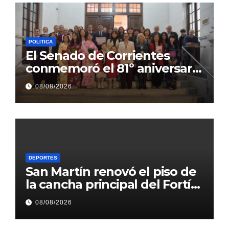
POLITICA
El Senado de Corrientes
conmemoró el 81º aniversario
del bombardeo de Hiroshima
08/08/2026
con un mensaje de paz
DEPORTES
San Martín renovó el piso de
la cancha principal del Fortín
Rojinegro
08/08/2026