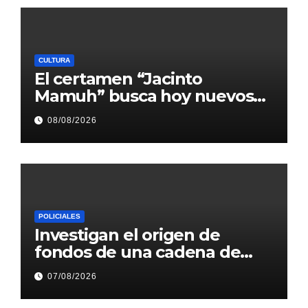
CULTURA
El certamen “Jacinto
Mamuh” busca hoy nuevos
talentos correntinos en el
08/08/2026
barrio San Gerónimo
POLICIALES
Investigan el origen de
fondos de una cadena de
gimnasios en el nordeste
07/08/2026