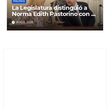
POLITICA
La Legislatura distinguió a
Norma Edith Pastorino con el
“Libertador General José de
AGO 6, 2026
San Martín”