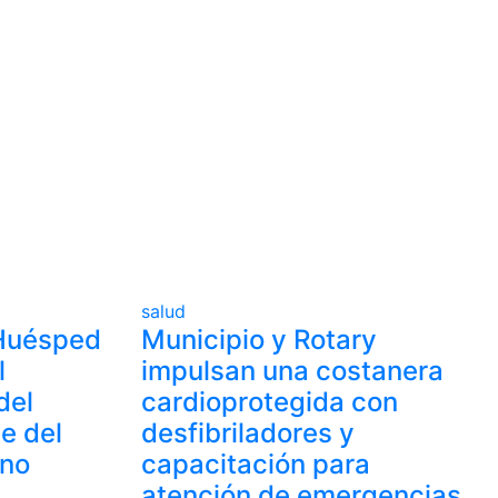
salud
Huésped
Municipio y Rotary
l
impulsan una costanera
del
cardioprotegida con
e del
desfibriladores y
ano
capacitación para
atención de emergencias