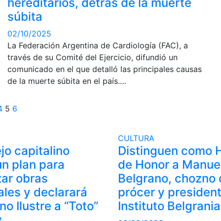
hereditarios, detrás de la muerte
súbita
02/10/2025
La Federación Argentina de Cardiología (FAC), a
través de su Comité del Ejercicio, difundió un
comunicado en el que detalló las principales causas
de la muerte súbita en el país.…
ginación
4
5
6
e
CULTURA
tradas
jo capitalino
Distinguen como 
n plan para
de Honor a Manue
zar obras
Belgrano, chozno 
les y declarará
prócer y president
o Ilustre a “Toto”
Instituto Belgrani
y