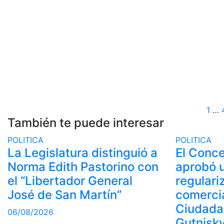
Pa
1
…
También te puede interesar
d
POLITICA
POLITICA
en
La Legislatura distinguió a
El Conce
Norma Edith Pastorino con
aprobó u
el “Libertador General
regulari
José de San Martín”
comercia
Ciudadan
06/08/2026
Gutnisk