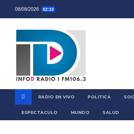
Skip
08/08/2026
02:33
to
content
RADIO EN VIVO
POLITICA
SOC
ESPECTACULO
MUNDO
SALUD