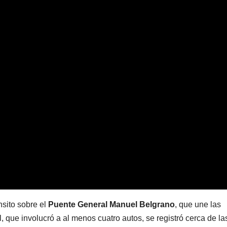
nsito sobre el
Puente General Manuel Belgrano
, que une las
ial, que involucró a al menos cuatro autos, se registró cerca de la