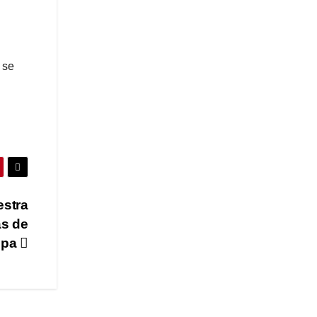
 se
estra
as de
ropa