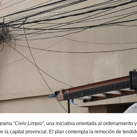
ograma
“Cielo Limpio”
, una iniciativa orientada al ordenamiento y
e la capital provincial. El plan contempla la remoción de tendi