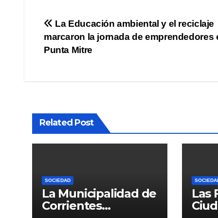
Navegación
La Educación ambiental y el reciclaje
marcaron la jornada de emprendedores 
de
Punta Mitre
entradas
Related Post
SOCIEDAD
SOCIEDA
La Municipalidad de
Las 
Corrientes
Ciud
interviene con
una 