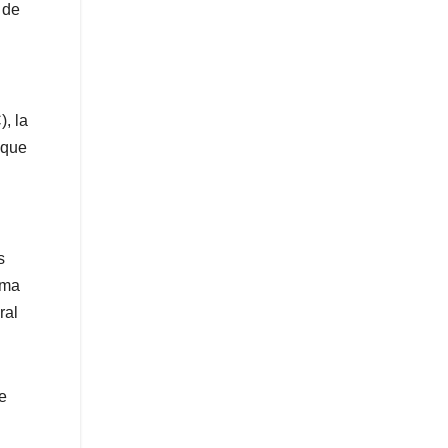
 de
, la
 que
s
sma
ral
e