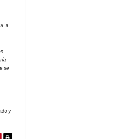
a la
ón
ría
e se
ado y