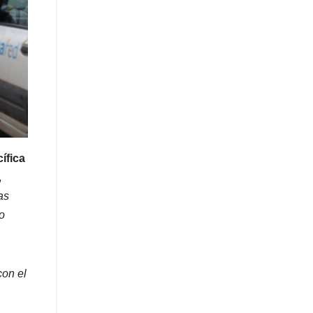
ífica
,
as
o
con el