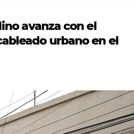
lino avanza con el
ableado urbano en el