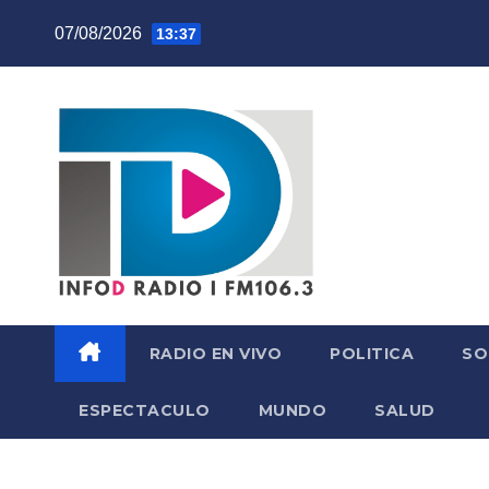
Skip
07/08/2026
13:37
to
content
RADIO EN VIVO
POLITICA
SO
ESPECTACULO
MUNDO
SALUD