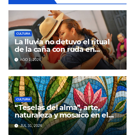
CULTURA
La lluvia no detuvo el ritual
de la caña con ruda en
Corrientes
AGO 1, 2026
CULTURA
“Teselas del alma”, arte,
naturaleza y mosaico en el
MACC
JUL 31, 2026