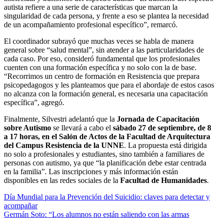
autista refiere a una serie de características que marcan la
singularidad de cada persona, y frente a eso se plantea la necesidad
de un acompañamiento profesional específico”, remarcó.
El coordinador subrayó que muchas veces se habla de manera
general sobre “salud mental”, sin atender a las particularidades de
cada caso. Por eso, consideró fundamental que los profesionales
cuenten con una formación específica y no solo con la de base.
“Recorrimos un centro de formación en Resistencia que prepara
psicopedagogos y les planteamos que para el abordaje de estos casos
no alcanza con la formación general, es necesaria una capacitación
específica”, agregó.
Finalmente, Silvestri adelantó que la
Jornada de Capacitación
sobre Autismo
se llevará a cabo el
sábado 27 de septiembre, de 8
a 17 horas, en el Salón de Actos de la Facultad de Arquitectura
del Campus Resistencia de la UNNE
. La propuesta está dirigida
no solo a profesionales y estudiantes, sino también a familiares de
personas con autismo, ya que “la planificación debe estar centrada
en la familia”. Las inscripciones y más información están
disponibles en las redes sociales de la
Facultad de Humanidades
.
Navegación
Día Mundial para la Prevención del Suicidio: claves para detectar y
acompañar
de
Germán Soto: “Los alumnos no están saliendo con las armas