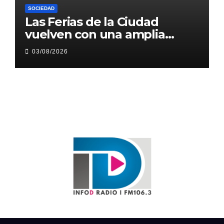
SOCIEDAD
Las Ferias de la Ciudad
vuelven con una amplia
agenda en plazas y paseos
03/08/2026