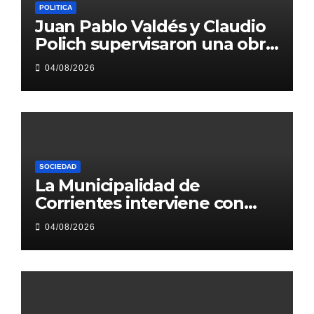
POLITICA
Juan Pablo Valdés y Claudio
Polich supervisaron una obra
hídrica que beneficiará a más
04/08/2026
de 250.000 vecinos
SOCIEDAD
La Municipalidad de
Corrientes interviene con
obras 1.200 metros de Héroes
04/08/2026
de Malvinas