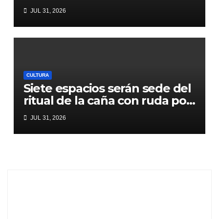
MACC
JUL 31, 2026
CULTURA
Siete espacios serán sede del
ritual de la caña con ruda por
el Día de la Pachamama
JUL 31, 2026