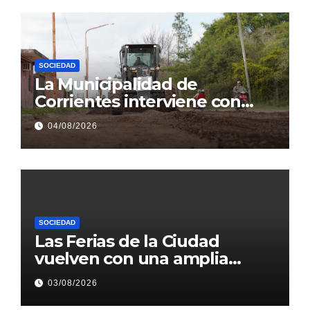
SOCIEDAD
La Municipalidad de
Corrientes interviene con
obras 1.200 metros de Héroes
04/08/2026
de Malvinas
SOCIEDAD
Las Ferias de la Ciudad
vuelven con una amplia
agenda en plazas y paseos
03/08/2026