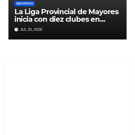
DEPORTES
La Liga Provincial de Mayores
inicia con diez clubes en
competencia por dos plazas
JUL 25, 2026
para la Liga Federal 2027