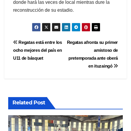
donde hará las veces de local mientras dure la
reconstrucción de su estadio.
Navegación
Regatas está entre los
Regatas afronta su primer
ocho mejores del país en
amistoso de
de
U11 de básquet
pretemporada ante oberá
entradas
en ituzaingó
Related Post