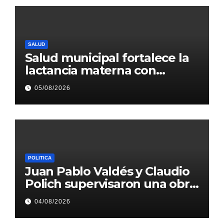
SALUD
Salud municipal fortalece la
lactancia materna con
acciones de promoción
05/08/2026
sanitaria
POLITICA
Juan Pablo Valdés y Claudio
Polich supervisaron una obra
hídrica que beneficiará a más
04/08/2026
de 250.000 vecinos