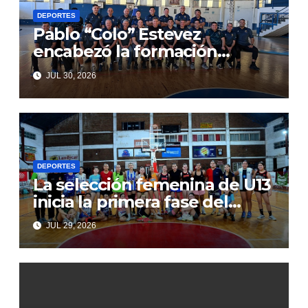
DEPORTES
Pablo “Colo” Estevez
encabezó la formación
arbitral en Corrientes
JUL 30, 2026
DEPORTES
La selección femenina de U13
inicia la primera fase del
Argentino de Federaciones
JUL 29, 2026