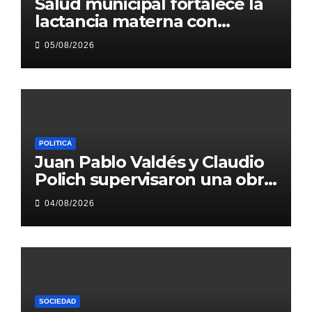
Salud municipal fortalece la
lactancia materna con
acciones de promoción
05/08/2026
sanitaria
POLITICA
Juan Pablo Valdés y Claudio
Polich supervisaron una obra
hídrica que beneficiará a más
04/08/2026
de 250.000 vecinos
SOCIEDAD