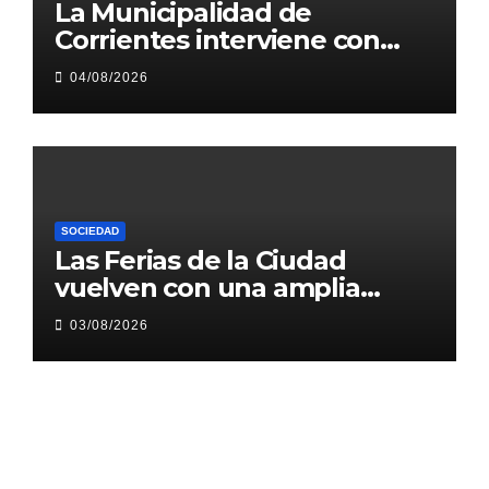
La Municipalidad de
Corrientes interviene con
obras 1.200 metros de Héroes
04/08/2026
de Malvinas
SOCIEDAD
Las Ferias de la Ciudad
vuelven con una amplia
agenda en plazas y paseos
03/08/2026