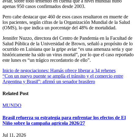
aviar, sobre todo teniendo en cuenta que a nivel mundial hubo
apenas 950 casos confirmados desde 2003.
Pero cabe destacar que 460 de esos casos resultaron en muerte de
los pacientes, según cifras de la Organización Mundial de la Salud
(OMS), lo que indica un porcentaje del 48% de mortalidad.
Jennifer Nuzzo, directora del Centro de Pandemia en la Facultad de
Salud Pública de la Universidad de Brown, señaló a propósito de lo
ocurrido en Luisiana que la gripe aviar “es una amenaza seria y que
históricamente ha sido un virus mortal”, por lo que el caso reportado
este lunes es “un trágico recordatorio de ello”.
Navegación
Inicio de negociaciones: Hamás ofrece liberar a 34 rehenes
“Con un nuevo puente se amplía el tránsito y el comercio entre
de
Argentina y Brasil”: afirmó un senador brasilero
entradas
Related Post
MUNDO
Brasil refuerza su estrategia para enfrentar los efectos de El
Niño sobre la campaña agrícola 2026/27
Jul 11, 2026