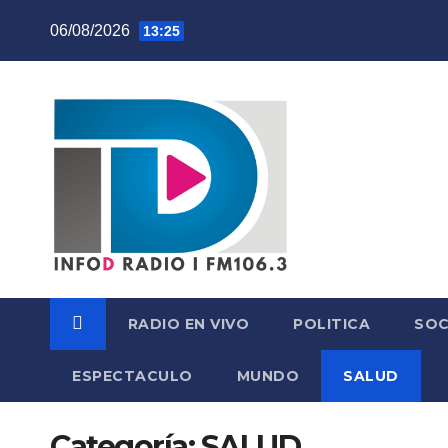
Skip
06/08/2026
13:25
to
content
RADIO EN VIVO
POLITICA
SOC
ESPECTACULO
MUNDO
SALUD
Categoría:
SALUD