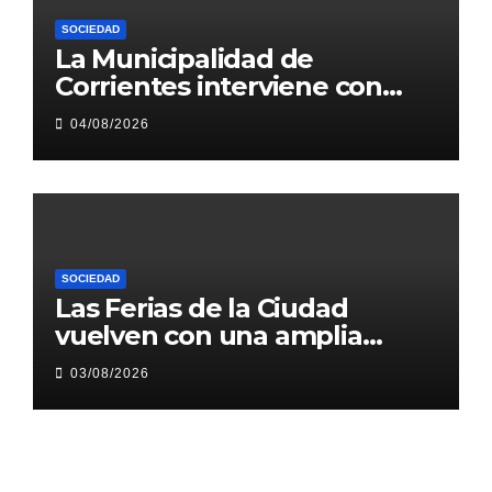
SOCIEDAD
La Municipalidad de
Corrientes interviene con
obras 1.200 metros de Héroes
04/08/2026
de Malvinas
SOCIEDAD
Las Ferias de la Ciudad
vuelven con una amplia
agenda en plazas y paseos
03/08/2026