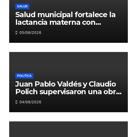
SALUD
Salud municipal fortalece la
lactancia materna con
acciones de promoción
05/08/2026
sanitaria
POLITICA
Juan Pablo Valdés y Claudio
Polich supervisaron una obra
hídrica que beneficiará a más
04/08/2026
de 250.000 vecinos