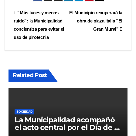
Navegación
“Más luces y menos
El Municipio recuperará la
ruido”: la Municipalidad
obra de plaza Italia “El
de
concientiza para evitar el
Gran Mural”
entradas
uso de pirotecnia
Related Post
SOCIEDAD
La Municipalidad acompañó
el acto central por el Día de la
Policía en la Costanera