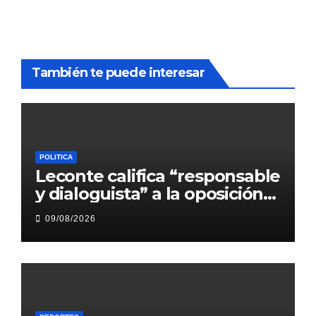
También te puede interesar
POLITICA
Leconte califica “responsable
y dialoguista” a la oposición
legislativa de LLA en
09/08/2026
Corrientes