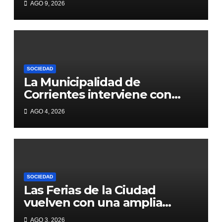
AGO 9, 2026
SOCIEDAD
La Municipalidad de
Corrientes interviene con
obras 1.200 metros de Héroes
AGO 4, 2026
de Malvinas
SOCIEDAD
Las Ferias de la Ciudad
vuelven con una amplia
agenda en plazas y paseos
AGO 3, 2026