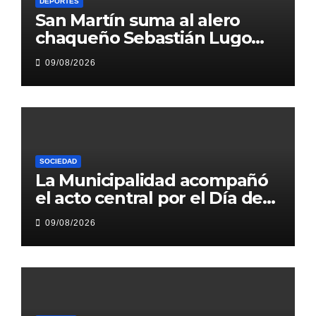
DEPORTES
San Martín suma al alero
chaqueño Sebastián Lugo
para la temporada 2026/27
09/08/2026
de la Liga Nacional
SOCIEDAD
La Municipalidad acompañó
el acto central por el Día de
la Policía en la Costanera
09/08/2026