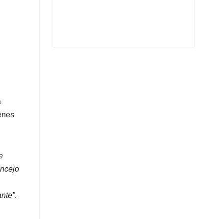
a
venes
e
oncejo
ante”
.