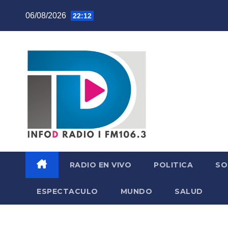
Skip
06/08/2026
22:12
to
content
RADIO EN VIVO
POLITICA
SO
ESPECTACULO
MUNDO
SALUD