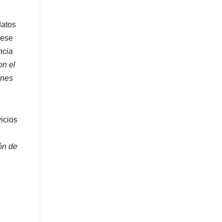
datos
 ese
ncia
on el
ones
icios
ón de