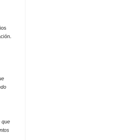
ios
ación.
ue
ndo
e que
intos