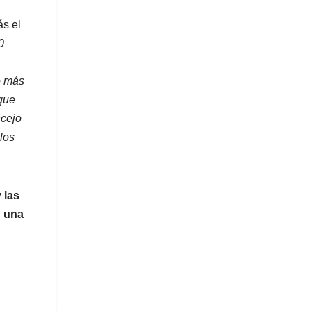
ás el
0
o más
que
ncejo
los
 las
n una