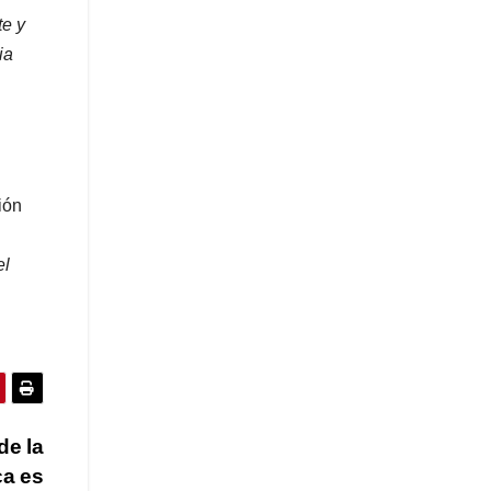
te y
ia
ión
el
de la
ca es