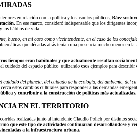
MIRADAS
teriores en relación con la política y los asuntos públicos,
Báez sostuv
ntación.
En ese marco, consideró indispensable que los dirigentes incor
 los hábitos de vida.
te, bueno, en mi caso como viceintendente, en el caso de los concejale
problemáticas que décadas atrás tenían una presencia mucho menor en la 
tros tiempos eran habituales y que actualmente resultan socialmen
l cuidado del espacio público, utilizando esos ejemplos para describir 
l cuidado del planeta, del cuidado de la ecología, del ambiente, del cu
 cerca estos cambios culturales para responder a las demandas emergen
lica y contribuir a la construcción de políticas más actualizadas.
NCIA EN EL TERRITORIO
ecorridas realizadas junto al intendente Claudio Polich por distintos sect
firmó que este tipo de actividades continuarán desarrollándose y
vinculadas a la infraestructura urbana.