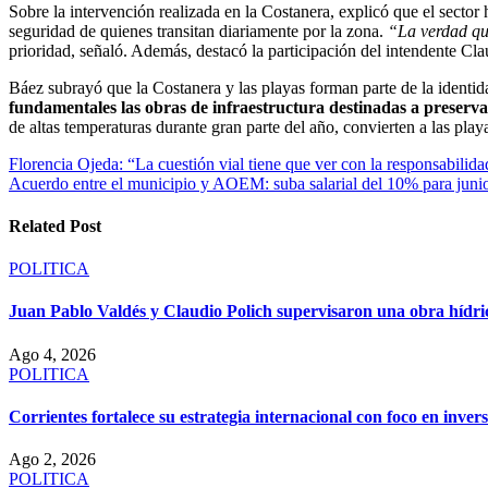
Sobre la intervención realizada en la Costanera, explicó que el sector
seguridad de quienes transitan diariamente por la zona.
“La verdad que
prioridad, señaló. Además, destacó la participación del intendente Cla
Báez subrayó que la Costanera y las playas forman parte de la identida
fundamentales las obras de infraestructura destinadas a preserva
de altas temperaturas durante gran parte del año, convierten a las pla
Navegación
Florencia Ojeda: “La cuestión vial tiene que ver con la responsabilida
Acuerdo entre el municipio y AOEM: suba salarial del 10% para junio
de
entradas
Related Post
POLITICA
Juan Pablo Valdés y Claudio Polich supervisaron una obra hídric
Ago 4, 2026
POLITICA
Corrientes fortalece su estrategia internacional con foco en inve
Ago 2, 2026
POLITICA