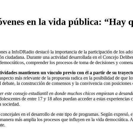
jóvenes en la vida pública: “Hay q
ones a InfoDRadio destacó la importancia de la participación de los adol
 ciudadana. Durante una actividad desarrollada en el Concejo Deliberan
 democráticos, comprender los procesos de toma de decisiones y comenza
ividades mantienen un vínculo previo con él a partir de su trayector
specto más relevante de la propuesta radica en la posibilidad de que l
al debate, la construcción de consensos y la convivencia con posiciones 
ner este consejo estudiantil en donde muchos chicos empiezan a desandar 
lescentes de entre 17 y 18 años puedan acceder a estas experiencias con
a sociedad.
oncejales en el desarrollo de este tipo de programas. Según expresó, ex
anera más amplia los procesos que influyen en la vida democrática. A su
te.