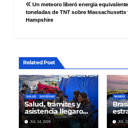
Navegación
Un meteoro liberó energía equivalente
toneladas de TNT sobre Massachusetts
de
Hampshire
entradas
Related Post
SALUD
SOCIEDAD
MUNDO
Salud, trámites y
Bras
asistencia llegaron
estr
a Pirayuí Nuevo con
enfr
JUL 14, 2026
JUL 11
un operativo de
efec