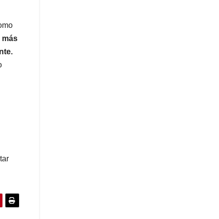
como
n más
nte.
o
tar