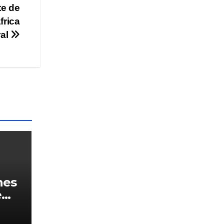
te de
frica
ral
nes
e
da