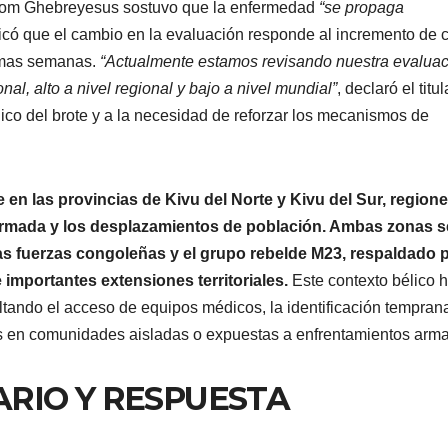
nom Ghebreyesus sostuvo que la enfermedad
“se propaga
plicó que el cambio en la evaluación responde al incremento de 
imas semanas.
“Actualmente estamos revisando nuestra evalua
nal, alto a nivel regional y bajo a nivel mundial”
, declaró el titu
ico del brote y a la necesidad de reforzar los mecanismos de
 en las provincias de Kivu del Norte y Kivu del Sur, region
 armada y los desplazamientos de población. Ambas zonas s
las fuerzas congoleñas y el grupo rebelde M23, respaldado 
importantes extensiones territoriales.
Este contexto bélico 
cultando el acceso de equipos médicos, la identificación tempran
s en comunidades aisladas o expuestas a enfrentamientos arm
RIO Y RESPUESTA