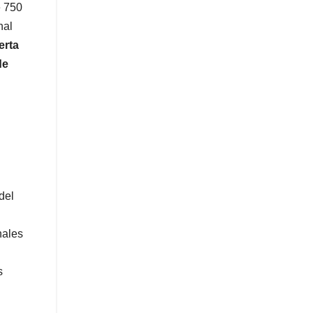
e 750
nal
erta
de
del
nales
s