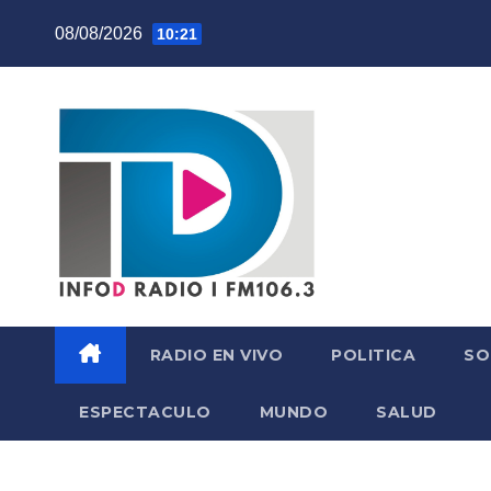
Skip
08/08/2026
10:21
to
content
RADIO EN VIVO
POLITICA
SO
ESPECTACULO
MUNDO
SALUD