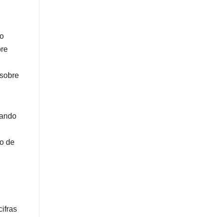
mo
bre
 sobre
zando
to de
ifras