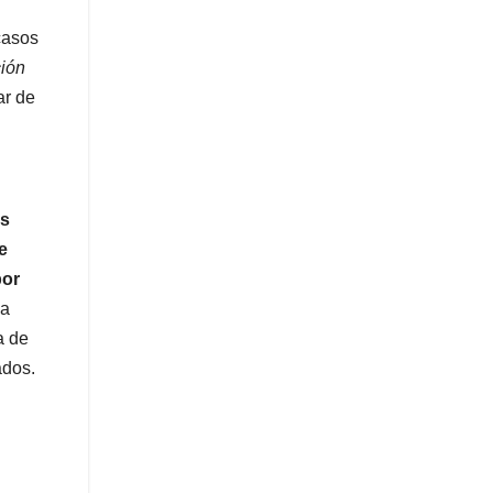
casos
ción
lar de
es
e
por
ha
a de
ados.