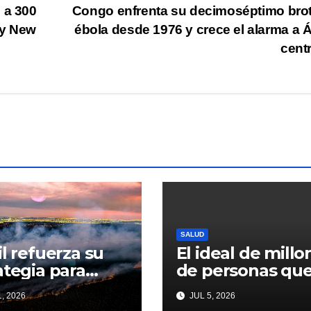
 a 300
Congo enfrenta su decimoséptimo bro
 y New
ébola desde 1976 y crece el alarma a Á
cent
SALUD
il refuerza su
El ideal de millo
ategia para
de personas qu
entar los
pesa sobre los
, 2026
JUL 5, 2026
tos de El Niño
futbolistas: “To