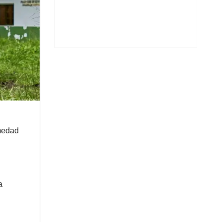
rmedad
a