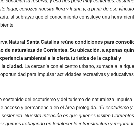
ue conocían la reserva, y eso nos pone muy contentos. Justam
e lugar, conozca nuestra flora y fauna y, a partir de ese vínculo
naria, al subrayar que el conocimiento constituye una herramien
biente.
rva Natural Santa Catalina reúne condiciones para consoli
mo de naturaleza de Corrientes. Su ubicación, a apenas qui
eriencia ambiental a la oferta turística de la capital y
 la ciudad.
La cercanía con el centro urbano, sumada a la riqu
a oportunidad para impulsar actividades recreativas y educativas
o sostenido del ecoturismo y del turismo de naturaleza impulsa
de acceso y permanencia en el área protegida.
“El ecoturismo y 
sostenida. Nuestra intención es que quienes visiten Corrientes
seguimos trabajando en fortalecer la infraestructura y mejorar l