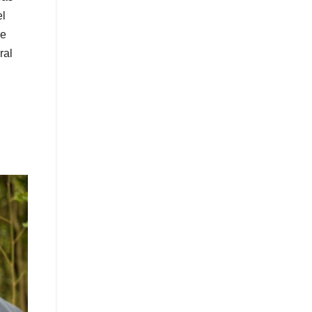
el
de
ral