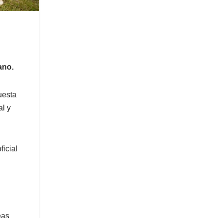
ano.
uesta
al y
ficial
eas