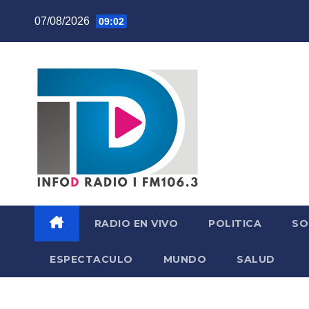
Skip
07/08/2026
09:02
to
content
RADIO EN VIVO
POLITICA
SO
ESPECTACULO
MUNDO
SALUD