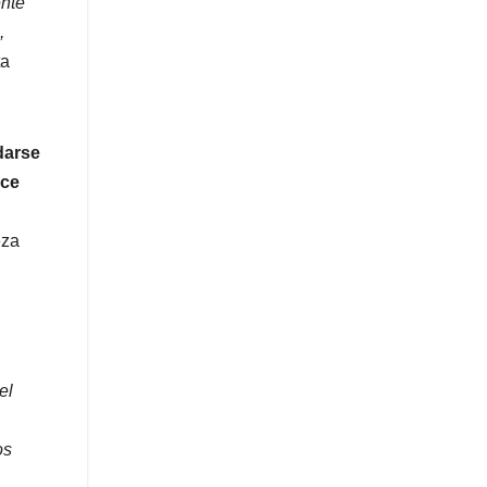
ente
,
ta
darse
nce
eza
el
os