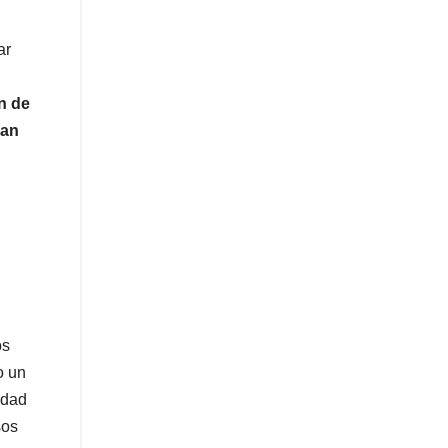
ar
n de
ran
os
o un
idad
sos