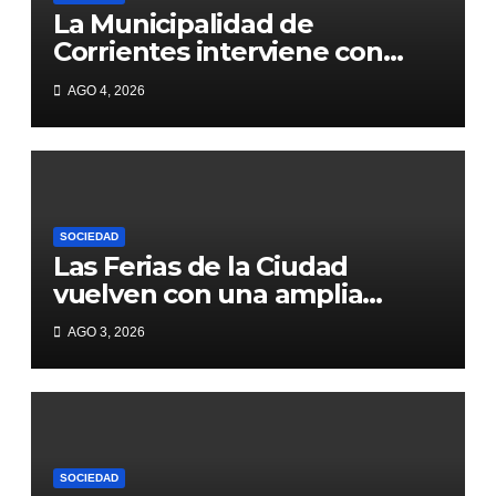
La Municipalidad de
Corrientes interviene con
obras 1.200 metros de Héroes
AGO 4, 2026
de Malvinas
SOCIEDAD
Las Ferias de la Ciudad
vuelven con una amplia
agenda en plazas y paseos
AGO 3, 2026
SOCIEDAD