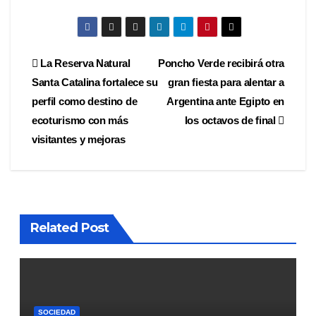
Navegación
La Reserva Natural
Poncho Verde recibirá otra
Santa Catalina fortalece su
gran fiesta para alentar a
de
perfil como destino de
Argentina ante Egipto en
entradas
ecoturismo con más
los octavos de final
visitantes y mejoras
Related Post
SOCIEDAD