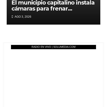
El municipio capitalino instala
cámaras para frenar
basurales clandestinos
AGO 3, 2026