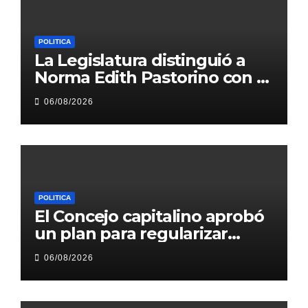
POLITICA
La Legislatura distinguió a
Norma Edith Pastorino con el
“Libertador General José de
06/08/2026
San Martín”
POLITICA
El Concejo capitalino aprobó
un plan para regularizar
obras comerciales y declarará
06/08/2026
Ciudadano Ilustre a “Toto”
Gutnisky