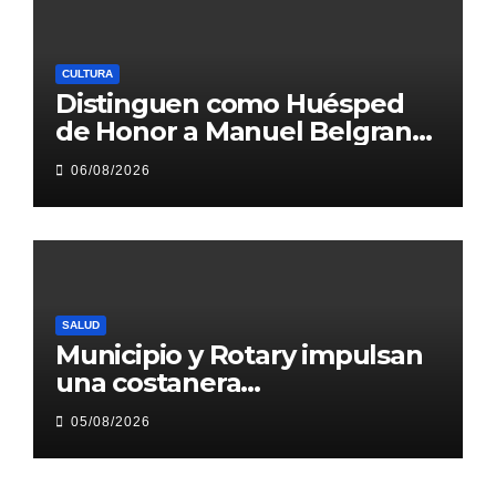
CULTURA
Distinguen como Huésped
de Honor a Manuel Belgrano,
chozno del prócer y
06/08/2026
presidente del Instituto
Belgraniano
SALUD
Municipio y Rotary impulsan
una costanera
cardioprotegida con
05/08/2026
desfibriladores y
capacitación para atención
de emergencias