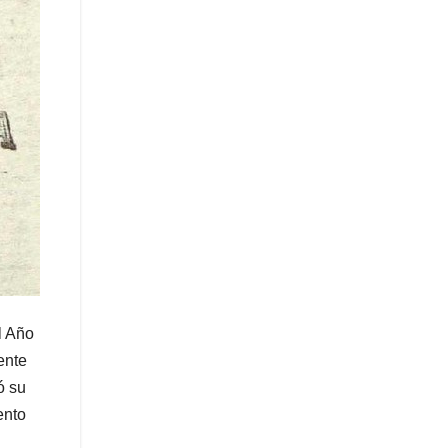
l Año
cente
ó su
ento