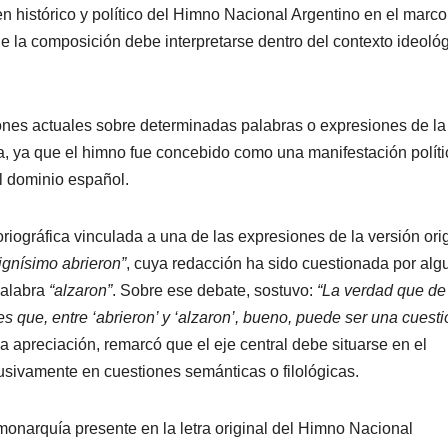
n histórico y político del Himno Nacional Argentino en el marco
la composición debe interpretarse dentro del contexto ideológ
ones actuales sobre determinadas palabras o expresiones de la 
ra, ya que el himno fue concebido como una manifestación políti
l dominio español.
toriográfica vinculada a una de las expresiones de la versión ori
ignísimo abrieron”
, cuya redacción ha sido cuestionada por alg
palabra
“alzaron”
. Sobre ese debate, sostuvo:
“La verdad que de
es que, entre ‘abrieron’ y ‘alzaron’, bueno, puede ser una cuesti
esa apreciación, remarcó que el eje central debe situarse en el
clusivamente en cuestiones semánticas o filológicas.
monarquía presente en la letra original del Himno Nacional