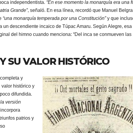
época independentista.
“En ese momento la monarquía era una 
atria Grande”
, señaló. En esa línea, recordó que Manuel Belgr
de
“una monarquía temperada por una Constitución”
y que inclus
 a un descendiente incaico de Túpac Amaru. Según Alegre, esa
original del himno cuando menciona: “Del inca se conmueven las
 Y SU VALOR HISTÓRICO
 completa y
valor histórico y
poco difundida.
 la versión
 incorpora
iunfos patrios y
eso