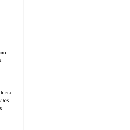
ien
a
 fuera
r los
s