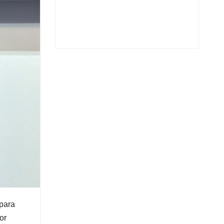
 para
or