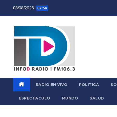
Skip
08/08/2026
07:56
to
content
RADIO EN VIVO
POLITICA
SO
ESPECTACULO
MUNDO
SALUD