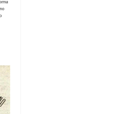
forma
ano
o