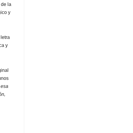
 de la
ico y
letra
ca y
ginal
unos
 esa
ón,