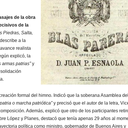
sajes de la obra
cisivos de la
 Piedras, Salta,
describe a la
 avance realista
gún explicó, la
s armas patrias”
y
nsolidación
a.
a creación formal del himno. Indicó que la soberana Asamblea de
patria o marcha patriótica”
y precisó que el autor de la letra, Vi
composición. Además, explicó que otro de los participantes retir
obre López y Planes, destacó que tenía apenas 29 años al mom
rayectoria política como ministro, gobernador de Buenos Aires y