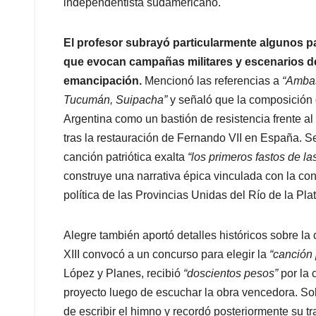
independentista sudamericano.
El profesor subrayó particularmente algunos pa
que evocan campañas militares y escenarios de
emancipación.
Mencionó las referencias a
“Ambas
Tucumán, Suipacha”
y señaló que la composición 
Argentina como un bastión de resistencia frente al
tras la restauración de Fernando VII en España. Se
canción patriótica exalta
“los primeros fastos de la
construye una narrativa épica vinculada con la co
política de las Provincias Unidas del Río de la Plat
Alegre también aportó detalles históricos sobre l
XIII convocó a un concurso para elegir la
“canción 
López y Planes, recibió
“doscientos pesos”
por la 
proyecto luego de escuchar la obra vencedora. S
de escribir el himno y recordó posteriormente su t