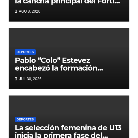
la cancha principal del Fortín
Rojinegro
AGO 8, 2026
DEPORTES
Pablo “Colo” Estevez
encabezó la formación
arbitral en Corrientes
JUL 30, 2026
DEPORTES
La selección femenina de U13
inicia la primera fase del