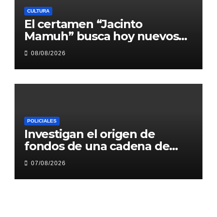
CULTURA
El certamen “Jacinto
Mamuh” busca hoy nuevos
talentos correntinos en el
08/08/2026
barrio San Gerónimo
POLICIALES
Investigan el origen de
fondos de una cadena de
gimnasios en el nordeste
07/08/2026