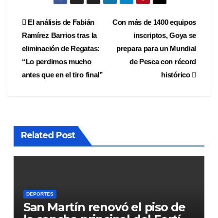
Navegación
El análisis de Fabián
Con más de 1400 equipos
Ramírez Barrios tras la
inscriptos, Goya se
de
eliminación de Regatas:
prepara para un Mundial
entradas
“Lo perdimos mucho
de Pesca con récord
antes que en el tiro final”
histórico
Related Post
DEPORTES
San Martín renovó el piso de