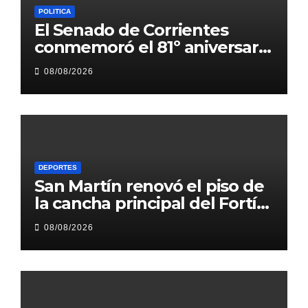
POLITICA
El Senado de Corrientes
conmemoró el 81º aniversario
del bombardeo de Hiroshima
08/08/2026
con un mensaje de paz
DEPORTES
San Martín renovó el piso de
la cancha principal del Fortín
Rojinegro
08/08/2026