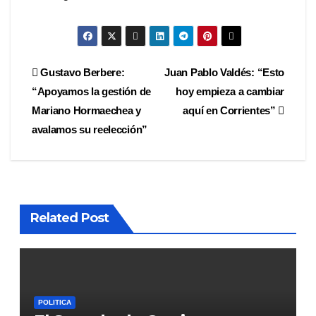
Navegación
Gustavo Berbere:
Juan Pablo Valdés: “Esto
“Apoyamos la gestión de
hoy empieza a cambiar
de
Mariano Hormaechea y
aquí en Corrientes”
entradas
avalamos su reelección”
Related Post
POLITICA