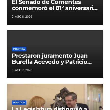
El Senado de Corrientes
conmemoró el 81º aniversario
del bombardeo de Hiroshima
AGO 8, 2026
con un mensaje de paz
POLITICA
Prestaron juramento Juan
Burella Acevedo y Patricio
Sabadini, nuevos fiscales
AGO 7, 2026
generales de Corrientes y
Resistencia
POLITICA
La Legislatura distinguió a