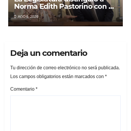
Norma Edith Pastorino con el
“Libertador General José de
AGO 6, 2026
San Martín”
Deja un comentario
Tu dirección de correo electrónico no será publicada.
Los campos obligatorios están marcados con
*
Comentario
*