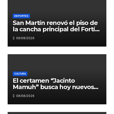
DEPORTES
San Martín renovó el piso de
la cancha principal del Fortín
Rojinegro
08/08/2026
CULTURA
El certamen “Jacinto
Mamuh” busca hoy nuevos
talentos correntinos en el
08/08/2026
barrio San Gerónimo