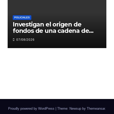
POLICIALES
Investigan el origen de
fondos de una cadena de
gimnasios en el nordeste
07/08/2026
Proudly powered by WordPress
|
Theme: Newsup by
Themeansar
.