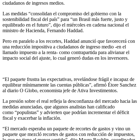
ciudadanos de ingresos medios.
Las medidas “consolidan el compromiso del gobierno con la
sostenibilidad fiscal del país” para “un Brasil más fuerte, justo y
equilibrado en el futuro”, dijo el miércoles en cadena nacional el
ministro de Hacienda, Fernando Haddad.
Pero en paralelo a los recortes, Haddad anunció que favorecerá con
una reducción impositiva a ciudadanos de ingreso medio -en el
llamado impuesto a la renta- como contrapartida para alivianar el
impacto social del ajuste, lo cual generó dudas en los inversores.
“El paquete frustra las expectativas, revelándose frágil e incapaz de
equilibrar mínimamente las cuentas públicas”, afirmó Étore Sanchez
al diario O Globo, economista jefe de Ativa Investimentos.
La presión sobre el real refleja la desconfianza del mercado hacia las
medidas anunciadas, que algunos analistas han calificado
como “populistas” y advierten que podrían incrementar el déficit
fiscal y exacerbar la inflación.
“El mercado esperaba un paquete de recortes de gastos y vino un
paquete que mezcló recortes de gastos con reducción de impuestos,
lo que no tiene el menor sentido”, dijo Mauro Rochlin, coordinador