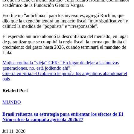
académico de la Fundación Getulio Vargas.
Eso fue un “anticlímax” para los inversores, agregó Rochlin, que
dijo que la exención tendrá un impacto fiscal “muy significativo” y
calificó la medida de “populista” e “irresponsable”.
El esperado anuncio ahondó la desconfianza del mercado, en lugar
de garantizar que se cumplirá la regla fiscal, la norma que limita el
crecimiento del gasto hasta 2026, cuando terminará el mandato de
Lula.
Navegación
Mujica contra la “vieja” CFK: “En lugar de dejar a las nuevas
generaciones, no, está jodiendo ahí”
de
Guerra en Siria: el Gobierno le pidió a los argentinos abandonar el
entradas
país
Related Post
MUNDO
Brasil refuerza su estrategia para enfrentar los efectos de El
Niño sobre la campaña agrícola 2026/27
Jul 11, 2026