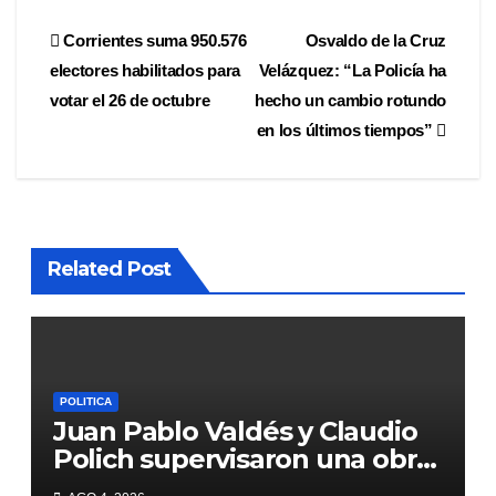
Navegación
Corrientes suma 950.576
Osvaldo de la Cruz
electores habilitados para
Velázquez: “La Policía ha
de
votar el 26 de octubre
hecho un cambio rotundo
entradas
en los últimos tiempos”
Related Post
POLITICA
Juan Pablo Valdés y Claudio
Polich supervisaron una obra
hídrica que beneficiará a más