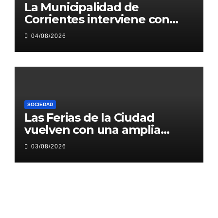
La Municipalidad de
Corrientes interviene con
obras 1.200 metros de Héroes
04/08/2026
de Malvinas
SOCIEDAD
Las Ferias de la Ciudad
vuelven con una amplia
agenda en plazas y paseos
03/08/2026