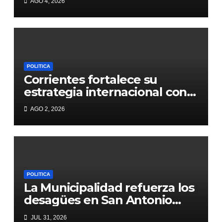
AGO 4, 2026
de 250.000 vecinos
POLITICA
Corrientes fortalece su
estrategia internacional con
foco en inversiones,
AGO 2, 2026
infraestructura y crecimiento
económico
POLITICA
La Municipalidad refuerza los
desagües en San Antonio
Oeste y La Olla ante la
JUL 31, 2026