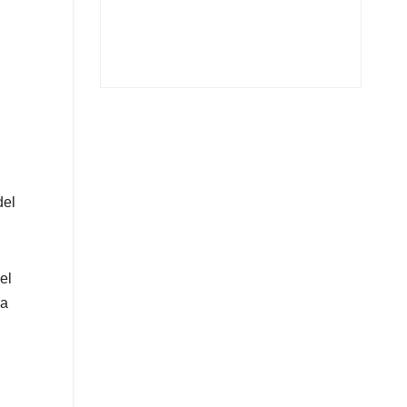
del
el
 a