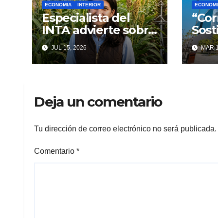
ECONOMIA
INTERIOR
ECONOMI
Especialista del
“Cor
INTA advierte sobre
Sost
eventual impacto
inic
JUL 15, 2026
MAR 1
de El Niño en la
etap
producción: “Es
espe
mejor prevenir que
impl
curar”
redu
Deja un comentario
pun
Tu dirección de correo electrónico no será publicada.
Comentario
*