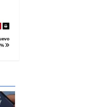
nuevo
 3%