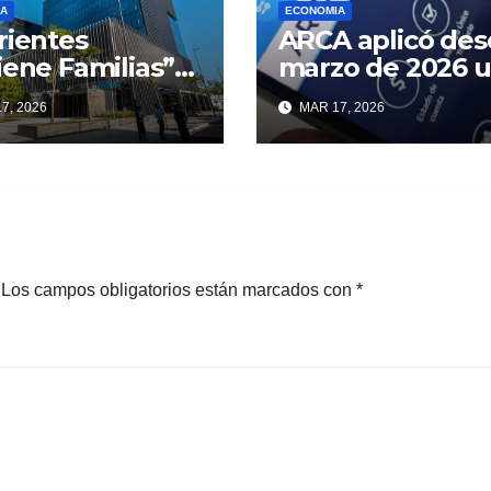
A
ECONOMIA
rientes
ARCA aplicó de
iene Familias”
marzo de 2026 
ia su segunda
aumento del 14
7, 2026
MAR 17, 2026
a con una tasa
en todas las
cial que
categorías del
ica una
monotributo
cción de 29
tos
Los campos obligatorios están marcados con
*