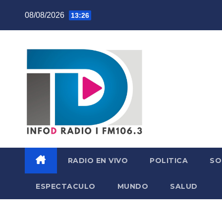
Skip
08/08/2026
13:26
to
content
RADIO EN VIVO
POLITICA
SO
ESPECTACULO
MUNDO
SALUD