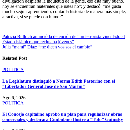
divulgación despierta la inquietud de la gente, eso está muy bueno,
hoy se encuentran materiales que nates no”; y destacó: “me gusta
mucho seguir aprendiendo, contar la historia de manera más simple,
atractiva, si se puede con humor”.
Navegación
Patricia Bullrich anunció la detención de “un terrorista vinculado al
Estado Islámico que reclutaba jóvenes”
de
Julia “mami” Díaz: “me dicen vos sos el cambio”
entradas
Related Post
POLITICA
La Legislatura distinguió a Norma Edith Pastorino con el
“Libertador General José de San Martín”
Ago 6, 2026
POLITICA
El Concejo capitalino aprobó un plan para regularizar obras
comerciales y declarará Ciudadano Ilustre a “Toto” Gutnisky