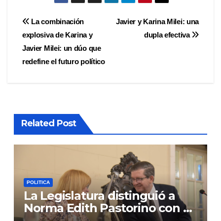
Navegación
La combinación
Javier y Karina Milei: una
explosiva de Karina y
dupla efectiva
de
Javier Milei: un dúo que
entradas
redefine el futuro político
Related Post
POLITICA
La Legislatura distinguió a
Norma Edith Pastorino con el
“Libertador General José de